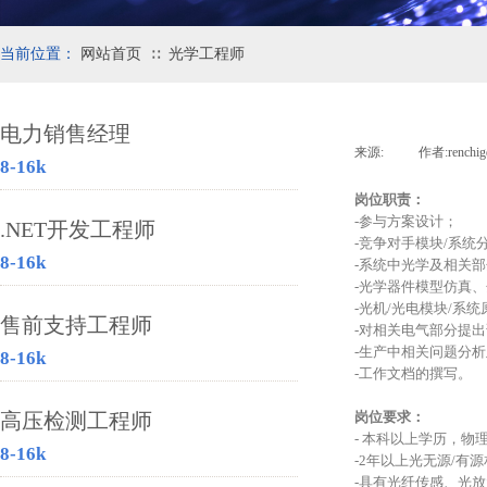
当前位置：
网站首页
光学工程师
∷
电力销售经理
来源:
|
作者:
renchig
8-16k
岗位职责：
-参与方案设计；
.NET开发工程师
-竞争对手模块/系
8-16k
-系统中光学及相关
-光学器件模型仿真
-光机/光电模块/系
售前支持工程师
-对相关电气部分提
-生产中相关问题分
8-16k
-工作文档的撰写。
高压检测工程师
岗位要求：
- 本科以上学历，
8-16k
-2年以上光无源/有
-具有光纤传感、光