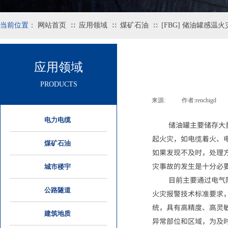
当前位置：
网站首页
应用领域
煤矿石油
[FBG] 储油罐感温
∷
∷
∷
应用领域
PRODUCTS
来源:
|
作者:
renchigd
|
电力电缆
储油
罐
主
要储存大
起火灾，如电缆着火、
煤矿石油
如果发现不及时，处理
灾事故的发生是十分必
城市楼宇
目前主要通过
电气
公路隧道
火灾报警技术标准要求
统，具有高精度、高灵
建筑地质
异常部位和区域，为及