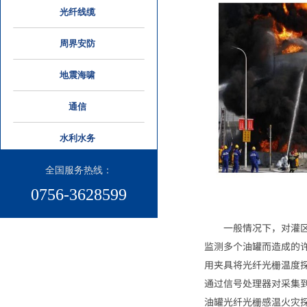
光纤线缆
周界安防
地震海啸
通信
水利水务
全国服务热线：​
0756-3628599
一般情况下，对灌
监测多个油罐而造成的
用夹具将光纤光栅温度
通过信号处理器对采集
油罐光纤光栅感温火灾