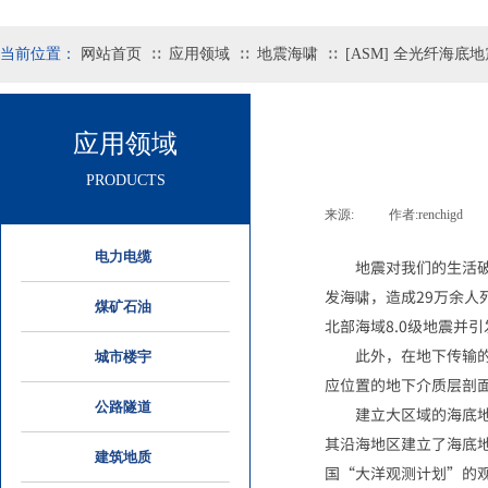
当前位置：
网站首页
应用领域
地震海啸
[ASM] 全光纤海底
∷
∷
∷
应用领域
PRODUCTS
来源:
|
作者:
renchigd
|
电力电缆
地震对我们的生活
发海啸，造成
29
万余人
煤矿石油
北部海域
8.0
级地震并引
此外，在地下传输
城市楼宇
应位置的地下介质层剖
公路隧道
建立大区域的海底
其沿海地区建立了海底
建筑地质
国“大洋观测计划”的